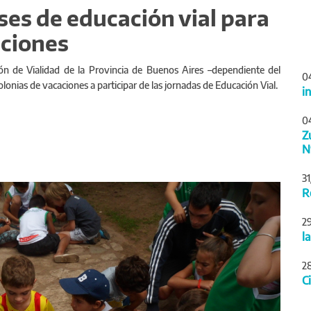
ses de educación vial para
aciones
ión de Vialidad de la Provincia de Buenos Aires –dependiente del
0
colonias de vacaciones a participar de las jornadas de Educación Vial.
i
0
Z
N
3
Siguiente
R
2
l
2
C