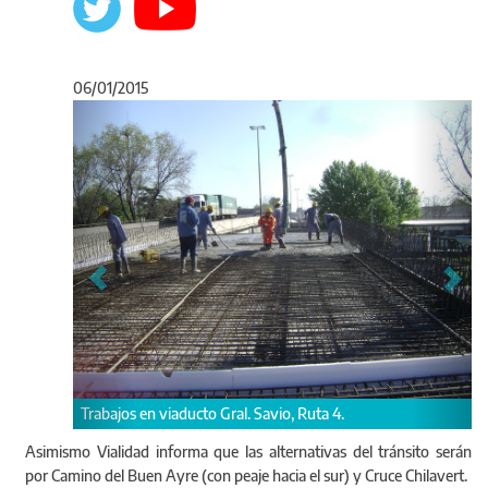
06/01/2015
Anterior
Sigu
os en viaducto Gral. Savio, Ruta 4.
Cerrarán el tránsito l
Asimismo Vialidad informa que las alternativas del tránsito serán
por Camino del Buen Ayre (con peaje hacia el sur) y Cruce Chilavert.