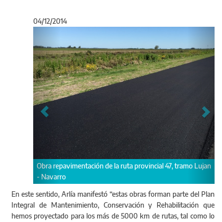
04/12/2014
Anterior
Sigu
ión de la ruta provincial 47, tramo Lujan
Obras de repavimentación de la r
tramo Luján – Navarro.
En este sentido, Arlía manifestó “estas obras forman parte del Plan
Integral de Mantenimiento, Conservación y Rehabilitación que
hemos proyectado para los más de 5000 km de rutas, tal como lo