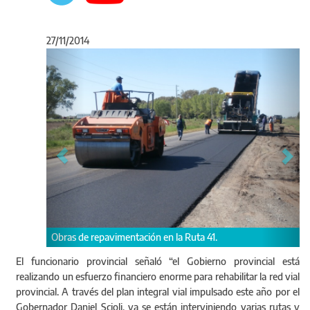
27/11/2014
Anterior
Sigu
Obras de repavimentación en la Ruta 41.
Ruta 41.
El funcionario provincial señaló “el Gobierno provincial está
realizando un esfuerzo financiero enorme para rehabilitar la red vial
provincial. A través del plan integral vial impulsado este año por el
Gobernador Daniel Scioli, ya se están interviniendo varias rutas y