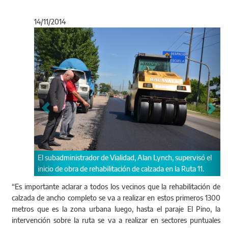
14/11/2014
Anterior
Sigu
administrador de Vialidad, Alan Lynch, supervisó el
Rehabilitación de ca
de obra de rehabilitación de calzada en la Ruta 11.
“Es importante aclarar a todos los vecinos que la rehabilitación de
calzada de ancho completo se va a realizar en estos primeros 1300
metros que es la zona urbana luego, hasta el paraje El Pino, la
intervención sobre la ruta se va a realizar en sectores puntuales