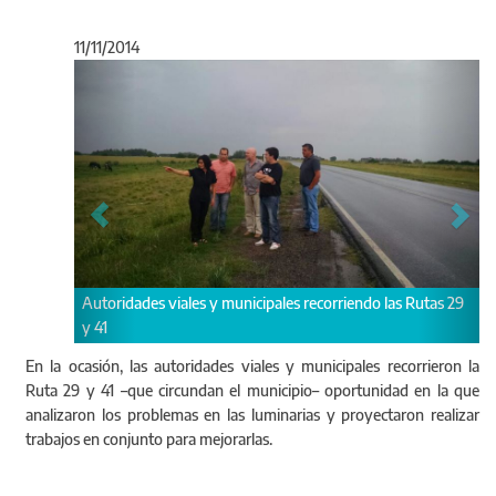
11/11/2014
Anterior
Sigu
viales y municipales recorriendo las Rutas 29
Tombesi y Lynch visitaron
En la ocasión, las autoridades viales y municipales recorrieron la
Ruta 29 y 41 –que circundan el municipio– oportunidad en la que
analizaron los problemas en las luminarias y proyectaron realizar
trabajos en conjunto para mejorarlas.