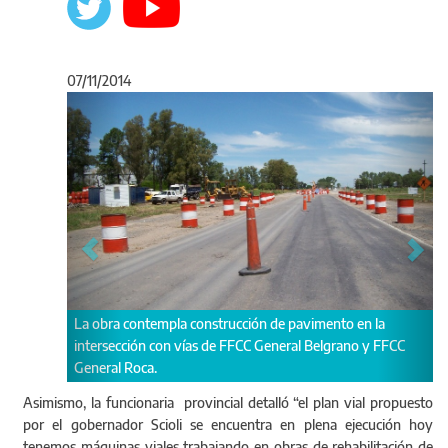
07/11/2014
Anterior
Sigu
ontempla construcción de pavimento en la
Trabajos de rehabilitaci
ión con vías de FFCC General Belgrano y FFCC
Roca.
Asimismo, la funcionaria provincial detalló “el plan vial propuesto
por el gobernador Scioli se encuentra en plena ejecución hoy
tenemos máquinas viales trabajando en obras de rehabilitación de