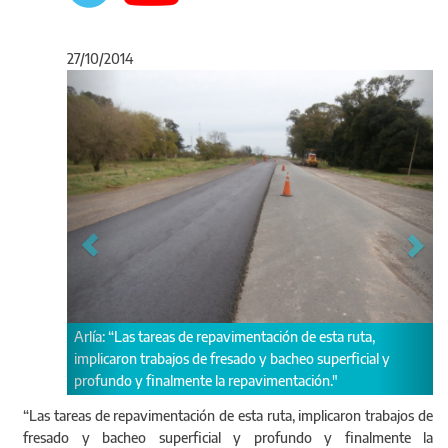
27/10/2014
Anterior
Sigu
Repavimentación de Ruta 41 
eas de repavimentación de esta ruta,
San Antonio Areco.
ajos de fresado y bacheo superficial y
almente la repavimentación."
“Las tareas de repavimentación de esta ruta, implicaron trabajos de
fresado y bacheo superficial y profundo y finalmente la