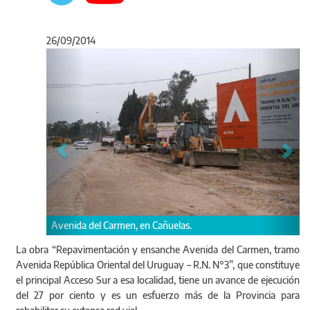
26/09/2014
Anterior
Sigu
Avenida del Carmen, en C
 Carmen, en Cañuelas.
La obra “Repavimentación y ensanche Avenida del Carmen, tramo
Avenida República Oriental del Uruguay – R.N. N°3”, que constituye
el principal Acceso Sur a esa localidad, tiene un avance de ejecución
del 27 por ciento y es un esfuerzo más de la Provincia para