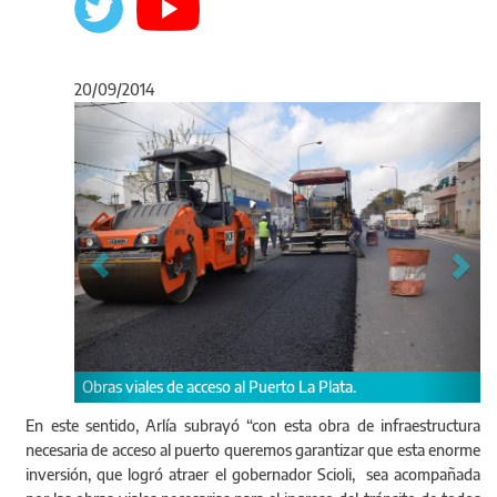
20/09/2014
Anterior
Sigu
ceso al Puerto La Plata.
En este sentido, Arlía subrayó “con esta obra de infraestructura
necesaria de acceso al puerto queremos garantizar que esta enorme
inversión, que logró atraer el gobernador Scioli, sea acompañada