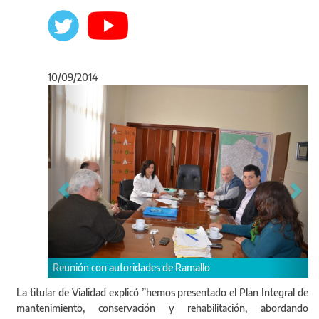
10/09/2014
Anterior
Sigu
 autoridades de Ramallo
Reunión con autoridades 
La titular de Vialidad explicó ”hemos presentado el Plan Integral de
mantenimiento, conservación y rehabilitación, abordando