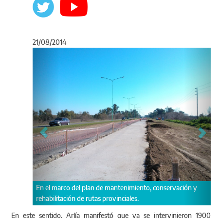
21/08/2014
Anterior
Sigu
lan de mantenimiento, conservación y
Se destinaron más de 28 millon
utas provinciales.
En este sentido, Arlía manifestó que ya se intervinieron 1900