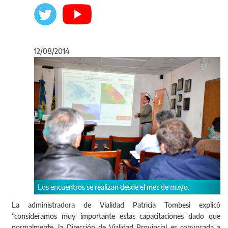
12/08/2014
Anterior
Sigu
 se realizan desde el mes de mayo.
Entre las actividades está pre
emergencia institucional.
La administradora de Vialidad Patricia Tombesi explicó
“consideramos muy importante estas capacitaciones dado que
normalmente, la Dirección de Vialidad Provincial es convocada a