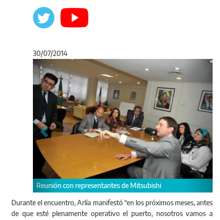
30/07/2014
Anterior
Sigu
de Mitsubishi
Arlía y Tombesi presentaron los avances de 
de acceso al puerto a representantes de Mit
Durante el encuentro, Arlía manifestó “en los próximos meses, antes
de que esté plenamente operativo el puerto, nosotros vamos a