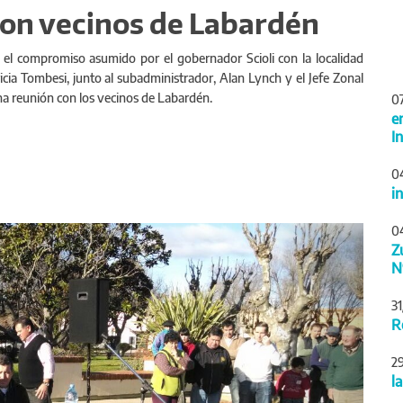
con vecinos de Labardén
o el compromiso asumido por el gobernador Scioli con la localidad
ricia Tombesi, junto al subadministrador, Alan Lynch y el Jefe Zonal
na reunión con los vecinos de Labardén.
0
e
I
0
i
Siguiente
0
Z
N
3
R
2
l