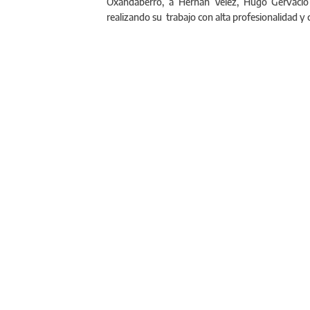
Oxandaberro, a Hernán Vélez, Hugo Gervacio 
realizando su trabajo con alta profesionalidad 