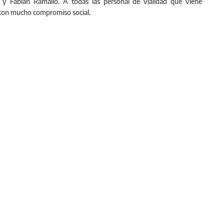
y Fabian Ramallo. A todas las personal de vialidad que viene
y con mucho compromiso social.