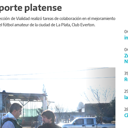
eporte platense
rección de Vialidad realizó tareas de colaboración en el mejoramiento
l fútbol amateur de la ciudad de La Plata, Club Everton.
0
i
0
Z
N
Siguiente
3
R
2
l
2
C