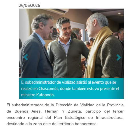
26/06/2026
Anterior
Sigu
e Vialidad asistió al evento que se
Este encuentro regional tuvo entre
s, donde también estuvo presente el
diversas aristas vinculadas al creci
bonaerenses, como la conectividad y
recursos hídricos, entre otros.
El subadministrador de la Dirección de Vialidad de la Provincia
de Buenos Aires, Hernán Y Zurieta, participó del tercer
encuentro regional del Plan Estratégico de Infraestructura,
destinado a la zona este del territorio bonaerense.