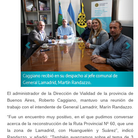
Caggiano recibió en su despacho al jefe comunal de
“Fu
General Lamadrid, Martín Randazzo.
con
Nº 
El administrador de la Dirección de Vialidad de la provincia de
Suá
Buenos Aires, Roberto Caggiano, mantuvo una reunión de
trabajo con el intendente de General Lamadrir, Marín Randazzo.
“Fue un encuentro muy positivo, en el que pudimos conversar
acerca de la reconstrucción de la Ruta Provincial Nº 60, que une
la zona de Lamadrid, con Huanguelén y Suárez”, indicó
Randazzo, y añadió: “También avanzamos sobre el tema de 3