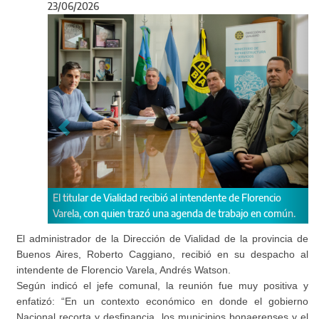
23/06/2026
Anterior
Sigu
itular de Vialidad recibió al intendente de Florencio
“En un contexto 
la, con quien trazó una agenda de trabajo en común.
recorta y desfinan
gobierno que enca
El administrador de la Dirección de Vialidad de la provincia de
trabajando para ll
Buenos Aires, Roberto Caggiano, recibió en su despacho al
indicó Watson.
intendente de Florencio Varela, Andrés Watson.
Según indicó el jefe comunal, la reunión fue muy positiva y
enfatizó: “En un contexto económico en donde el gobierno
Nacional recorta y desfinancia, los municipios bonaerenses y el