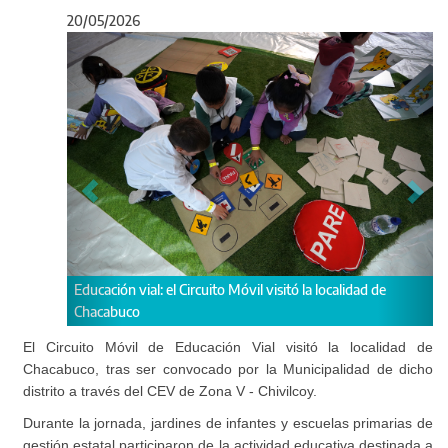
20/05/2026
Anterior
Sigu
Circuito Móvil visitó la localidad de
Participaron miembros del Centr
El Circuito Móvil de Educación Vial visitó la localidad de
Chacabuco, tras ser convocado por la Municipalidad de dicho
distrito a través del CEV de Zona V - Chivilcoy.
Durante la jornada, jardines de infantes y escuelas primarias de
gestión estatal participaron de la actividad educativa destinada a