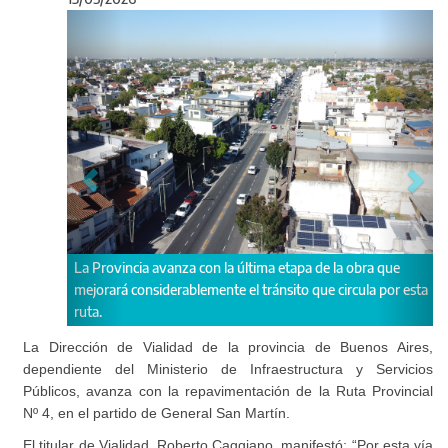
Anterior
Sigu
cia avanza con la última etapa de la obra que
Se realizaron tareas de
considerablemente el tránsito que circula por esta
La Dirección de Vialidad de la provincia de Buenos Aires,
dependiente del Ministerio de Infraestructura y Servicios
Públicos, avanza con la repavimentación de la Ruta Provincial
Nº 4, en el partido de General San Martín.
El titular de Vialidad, Roberto Caggiano, manifestó: “Por esta vía