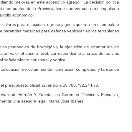
idiendo mejoras en este acceso”; y agregó: “La decisión política
tintos puntos de la Provincia tiene que ver con darle impulso a
arrollo económico”.
iculares para el acceso, egreso y giro izquierda en el empalme
 de barandas metálicas para defensa vehicular en los terraplenes
ios peatonales de hormigón y la ejecución de alcantarillas de
n valor el paso a nivel, correspondiente al cruce de las vías
l señalamiento horizontal y vertical.
y colocación de columnas de iluminación completas; y tareas de
el presupuesto oficial ascendió a $5.788.792.244,79.
 Vialidad, Hernán Y Zurieta; los Gerentes Técnico y Ejecutivo,
mente; y la asesora legal, María José Ibáñez.