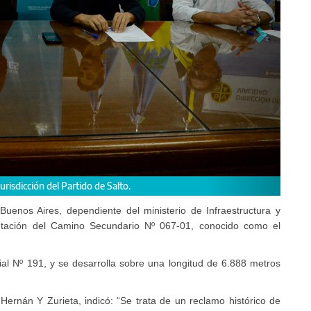
14 ofertas y el presupuesto oficial ascendió a $5.788.792.244,79.
Buenos Aires, dependiente del ministerio de Infraestructura y
mentación del Camino Secundario Nº 067-01, conocido como el
ncial Nº 191, y se desarrolla sobre una longitud de 6.888 metros
 Hernán Y Zurieta, indicó: “Se trata de un reclamo histórico de