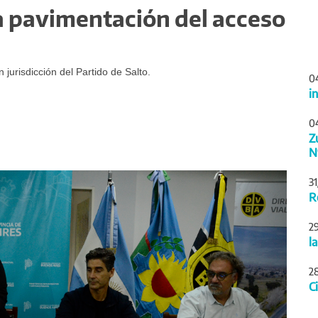
 la pavimentación del acceso
jurisdicción del Partido de Salto.
0
i
0
Z
N
Siguiente
3
R
2
l
2
C