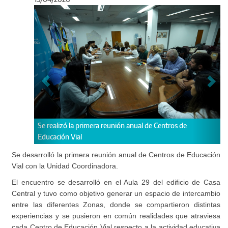
Anterior
Sigu
a primera reunión anual de Centros de
El encuentro se desarrolló 
ial
Central y tuvo como objet
Se desarrolló la primera reunión anual de Centros de Educación
intercambio entre las dife
Vial con la Unidad Coordinadora.
El encuentro se desarrolló en el Aula 29 del edificio de Casa
Central y tuvo como objetivo generar un espacio de intercambio
entre las diferentes Zonas, donde se compartieron distintas
experiencias y se pusieron en común realidades que atraviesa
cada Centro de Educación Vial respecto a la actividad educativa