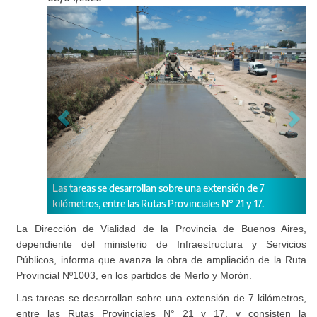
Anterior
Sigu
llan sobre una extensión de 7
Avanza la obra de ampliación de la
 Rutas Provinciales N° 21 y 17.
Nº1003, en Merlo y Morón.
La Dirección de Vialidad de la Provincia de Buenos Aires,
dependiente del ministerio de Infraestructura y Servicios
Públicos, informa que avanza la obra de ampliación de la Ruta
Provincial Nº1003, en los partidos de Merlo y Morón.
Las tareas se desarrollan sobre una extensión de 7 kilómetros,
entre las Rutas Provinciales N° 21 y 17, y consisten la