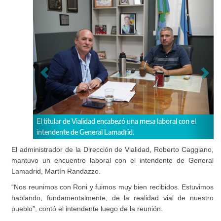
e Vialidad encabezó una mesa laboral con el
El intendente de Lamadri
de General Lamadrid.
El administrador de la Dirección de Vialidad, Roberto Caggiano,
mantuvo un encuentro laboral con el intendente de General
Lamadrid, Martín Randazzo.
“Nos reunimos con Roni y fuimos muy bien recibidos. Estuvimos
hablando, fundamentalmente, de la realidad vial de nuestro
pueblo”, contó el intendente luego de la reunión.