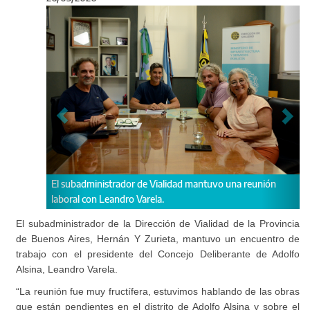
Anterior
Sigu
rador de Vialidad mantuvo una reunión
Y Zurieta recibió con al pres
ndro Varela.
de Adolfo Alsina
El subadministrador de la Dirección de Vialidad de la Provincia
de Buenos Aires, Hernán Y Zurieta, mantuvo un encuentro de
trabajo con el presidente del Concejo Deliberante de Adolfo
Alsina, Leandro Varela.
“La reunión fue muy fructífera, estuvimos hablando de las obras
que están pendientes en el distrito de Adolfo Alsina y sobre el