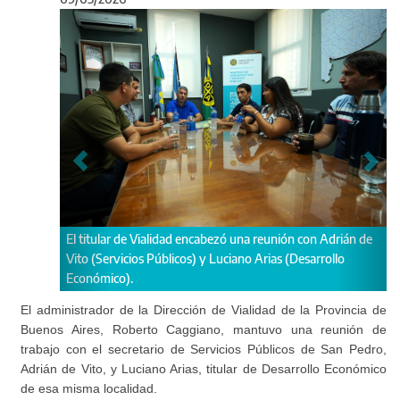
Anterior
Sigu
e Vialidad encabezó una reunión con Adrián de
Caggiano se reunió con fu
ios Públicos) y Luciano Arias (Desarrollo
.
El administrador de la Dirección de Vialidad de la Provincia de
Buenos Aires, Roberto Caggiano, mantuvo una reunión de
trabajo con el secretario de Servicios Públicos de San Pedro,
Adrián de Vito, y Luciano Arias, titular de Desarrollo Económico
de esa misma localidad.