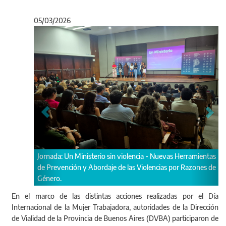
05/03/2026
Anterior
Sigu
Jornada: Un Ministerio sin violencia - Nuevas Herramientas
El
de Prevención y Abordaje de las Violencias por Razones de
pa
Género.
Pú
jo
En el marco de las distintas acciones realizadas por el Día
Internacional de la Mujer Trabajadora, autoridades de la Dirección
de Vialidad de la Provincia de Buenos Aires (DVBA) participaron de