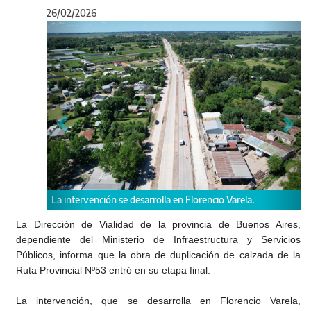
26/02/2026
Anterior
Sigu
rvención se desarrolla en Florencio Varela.
En la Provincia, las
La Dirección de Vialidad de la provincia de Buenos Aires,
dependiente del Ministerio de Infraestructura y Servicios
Públicos, informa que la obra de duplicación de calzada de la
Ruta Provincial Nº53 entró en su etapa final.
La intervención, que se desarrolla en Florencio Varela,