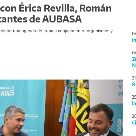
con Érica Revilla, Román
ntantes de AUBASA
mentar una agenda de trabajo conjunta entre organismos y
0
i
0
Z
N
3
Siguiente
R
2
l
2
C