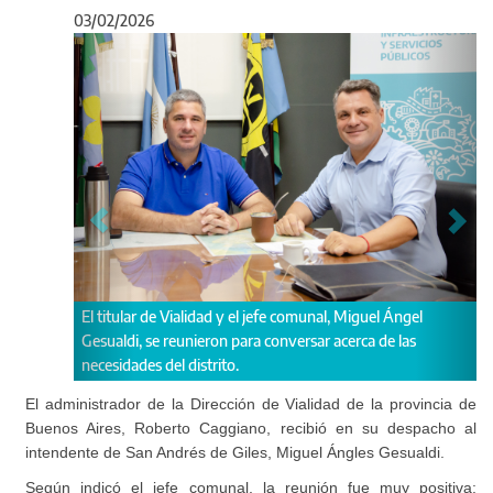
03/02/2026
Anterior
Sigu
"Analizamos el tr
itular de Vialidad y el jefe comunal, Miguel Ángel
máquinas de viali
aldi, se reunieron para conversar acerca de las
solicitamos obras
sidades del distrito.
Gesualdi.
El administrador de la Dirección de Vialidad de la provincia de
Buenos Aires, Roberto Caggiano, recibió en su despacho al
intendente de San Andrés de Giles, Miguel Ángles Gesualdi.
Según indicó el jefe comunal, la reunión fue muy positiva: