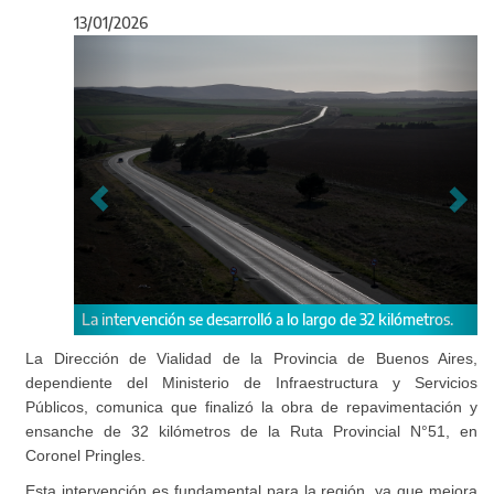
13/01/2026
Anterior
Sigu
 desarrolló a lo largo de 32 kilómetros.
Esta intervención es fundamenta
mejora la conectividad con el p
La Dirección de Vialidad de la Provincia de Buenos Aires,
dependiente del Ministerio de Infraestructura y Servicios
Públicos, comunica que finalizó la obra de repavimentación y
ensanche de 32 kilómetros de la Ruta Provincial N°51, en
Coronel Pringles.
Esta intervención es fundamental para la región, ya que mejora