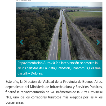
Anterior
Sigu
esarrolló
Gándara: un paraje que forma parte de la memoria de
ús, Lezama,
quienes viajaban a La Costa en las décadas del ‘80 y ’90.
Este año, la Dirección de Vialidad de la Provincia de Buenos Aires,
dependiente del Ministerio de Infraestructura y Servicios Públicos,
finalizó la repavimentación de 146 kilómetros de la Ruta Provincial
Nº2, uno de los corredores turísticos más elegidos por las y los
bonaerenses.