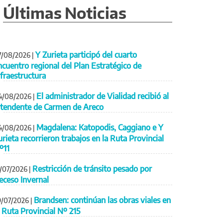
Últimas Noticias
Y Zurieta participó del cuarto
7/08/2026
|
ncuentro regional del Plan Estratégico de
nfraestructura
El administrador de Vialidad recibió al
4/08/2026
|
ntendente de Carmen de Areco
Magdalena: Katopodis, Caggiano e Y
4/08/2026
|
urieta recorrieron trabajos en la Ruta Provincial
º11
Restricción de tránsito pesado por
1/07/2026
|
eceso Invernal
Brandsen: continúan las obras viales en
9/07/2026
|
a Ruta Provincial Nº 215