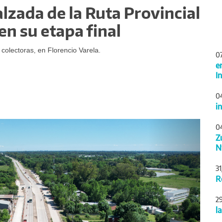
alzada de la Ruta Provincial
en su etapa final
colectoras, en Florencio Varela.
0
e
I
0
i
Siguiente
0
Z
N
3
R
2
l