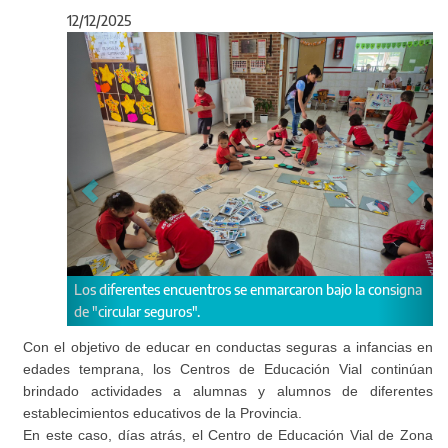
12/12/2025
Anterior
Sigu
 se enmarcaron bajo la consigna
Jardín N° 912 de Punta Lara.
Con el objetivo de educar en conductas seguras a infancias en
edades temprana, los Centros de Educación Vial continúan
brindado actividades a alumnas y alumnos de diferentes
establecimientos educativos de la Provincia.
En este caso, días atrás, el Centro de Educación Vial de Zona