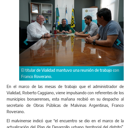
e Vialidad mantuvo una reunión de trabajo con
El malvinense indicó que “
erano.
de la actualización del Pla
del distrito”.
En el marco de las mesas de trabajo que el administrador de
Vialidad, Roberto Caggiano, viene impulsando con referentes de los
municipios bonaerenses, esta mañana recibió en su despacho al
secretario de Obras Públicas de Malvinas Argentinas, Franco
Roverano.
El malvinense indicó que “el encuentro se dio en el marco de la
actualización del Plan de Desarrollo urbano territorial del distrito”.