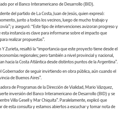
iado por el Banco Interamericano de Desarrollo (BID).
ndente del partido de La Costa, Juan de Jesús, quien expresó:
omento, junto a todos los vecinos, luego de mucho trabajo y
tovía”; y aseguró: “Este tipo de intervenciones avizoran progreso y
 esta instancia es clave para informarse sobre el impacto que
para realizar propuestas”.
 Y Zurieta, resaltó la “importancia que este proyecto tiene desde el
s economías regionales; pero también a nivel provincial y nacional,
an hacia la Costa Atlántica desde distintos puntos de la Argentina”.
l Gobernador de seguir invirtiendo en obra pública, aún cuando el
vincia de Buenos Aires”.
nadora de Programas de la Dirección de Vialidad, Mario Vázquez,
uerte inversión del Banco Interamericano de Desarrollo (BID) y se
ntre Villa Gesell y Mar Chiquita”. Paralelamente, explicó que
par de esta consulta y estamos abiertos a escuchar y tomar nota de