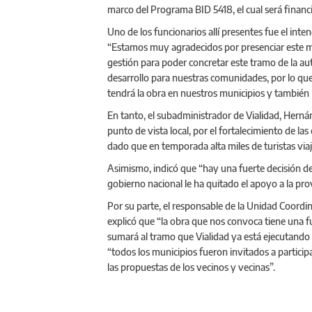
marco del Programa BID 5418, el cual será financ
Uno de los funcionarios allí presentes fue el inte
“Estamos muy agradecidos por presenciar este m
gestión para poder concretar este tramo de la au
desarrollo para nuestras comunidades, por lo que
tendrá la obra en nuestros municipios y también 
En tanto, el subadministrador de Vialidad, Hernán
punto de vista local, por el fortalecimiento de la
dado que en temporada alta miles de turistas viaj
Asimismo, indicó que “hay una fuerte decisión de
gobierno nacional le ha quitado el apoyo a la pro
Por su parte, el responsable de la Unidad Coordi
explicó que “la obra que nos convoca tiene una f
sumará al tramo que Vialidad ya está ejecutando e
“todos los municipios fueron invitados a partici
las propuestas de los vecinos y vecinas”.