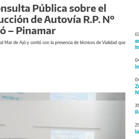
onsulta Pública sobre el
cción de Autovía R.P. Nº
jó – Pinamar
0
e
al Mar de Ajó y contó con la presencia de técnicos de Vialidad que
I
0
i
0
Z
N
Siguiente
3
R
2
l