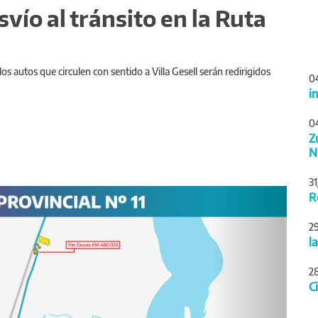
vío al tránsito en la Ruta
los autos que circulen con sentido a Villa Gesell serán redirigidos
0
i
0
Z
N
3
Siguiente
R
2
l
2
C