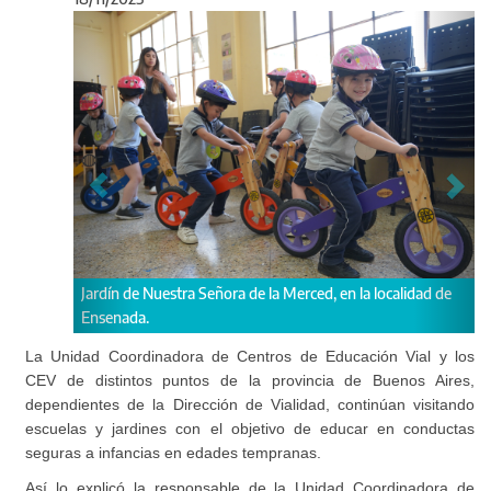
Anterior
Sigu
calidad de
Se trabajó sobre temas referidos a la seguridad, a la
educación vial y a todo lo vinculado a la motricidad.
La Unidad Coordinadora de Centros de Educación Vial y los
CEV de distintos puntos de la provincia de Buenos Aires,
dependientes de la Dirección de Vialidad, continúan visitando
escuelas y jardines con el objetivo de educar en conductas
seguras a infancias en edades tempranas.
Así lo explicó la responsable de la Unidad Coordinadora de