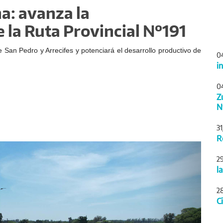
a: avanza la
 la Ruta Provincial Nº191
e San Pedro y Arrecifes y potenciará el desarrollo productivo de
0
i
0
Z
N
3
R
Siguiente
2
l
2
C