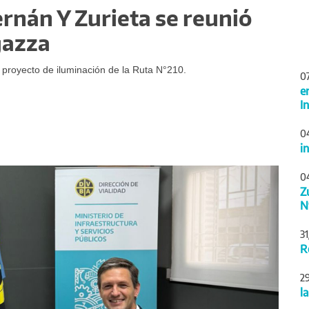
rnán Y Zurieta se reunió
gazza
 proyecto de iluminación de la Ruta N°210.
0
e
I
0
i
Siguiente
0
Z
N
3
R
2
l