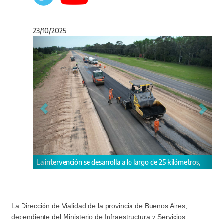
23/10/2025
Anterior
Sigu
 se desarrolla a lo largo de 25 kilómetros,
Avanzan las obras de duplica
Provincial N°41.
La Dirección de Vialidad de la provincia de Buenos Aires,
dependiente del Ministerio de Infraestructura y Servicios