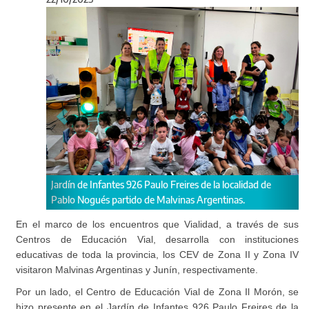
Anterior
Sigu
 Infantes 926 Paulo Freires de la localidad de
El CEV Zona IV – Junín,
gués partido de Malvinas Argentinas.
niñas del Nivel Inicial.
En el marco de los encuentros que Vialidad, a través de sus
Centros de Educación Vial, desarrolla con instituciones
educativas de toda la provincia, los CEV de Zona II y Zona IV
visitaron Malvinas Argentinas y Junín, respectivamente.
Por un lado, el Centro de Educación Vial de Zona Il Morón, se
hizo presente en el Jardín de Infantes 926 Paulo Freires de la