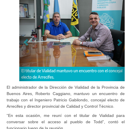
l titular de Vialidad mantuvo un encuentro con el concejal
Caggiano recibi
lecto de Arrecifes.
provincial de C
El administrador de la Dirección de Vialidad de la Provincia de
Buenos Aires, Roberto Caggiano, mantuvo un encuentro de
trabajo con el Ingeniero Patricio Gabilondo, concejal electo de
Arrecifes y director provincial de Calidad y Control Técnico.
“En esta ocasión, me reuní con el titular de Vialidad para
conversar sobre el acceso al pueblo de Todd”, contó el
funcionario luego de la reunión.