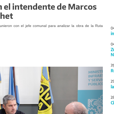
n el intendente de Marcos
chet
nieron con el jefe comunal para analizar la obra de la Ruta
0
i
0
Z
N
3
Siguiente
R
2
l
2
C