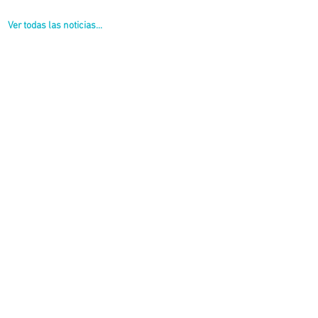
Ver todas las noticias...
al Nº40, que para nosotros es