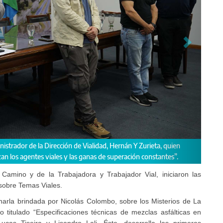
e "Los misterios de La Plata".
 Camino y de la Trabajadora y Trabajador Vial, iniciaron las
 sobre Temas Viales.
arla brindada por Nicolás Colombo, sobre los Misterios de La
jo titulado “Especificaciones técnicas de mezclas asfálticas en
cas Tiseira y Lisandro Lali. Éste, desarrolla las primeras