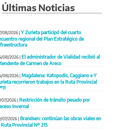
Últimas Noticias
Y Zurieta participó del cuarto
7/08/2026
|
ncuentro regional del Plan Estratégico de
nfraestructura
El administrador de Vialidad recibió al
4/08/2026
|
ntendente de Carmen de Areco
Magdalena: Katopodis, Caggiano e Y
4/08/2026
|
urieta recorrieron trabajos en la Ruta Provincial
º11
Restricción de tránsito pesado por
1/07/2026
|
eceso Invernal
Brandsen: continúan las obras viales en
9/07/2026
|
a Ruta Provincial Nº 215