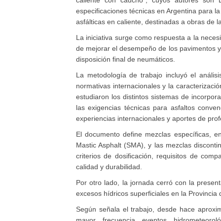
especificaciones técnicas en Argentina para l
asfálticas en caliente, destinadas a obras de l
La iniciativa surge como respuesta a la neces
de mejorar el desempeño de los pavimentos y,
disposición final de neumáticos.
La metodología de trabajo incluyó el análisi
normativas internacionales y la caracterizaci
estudiaron los distintos sistemas de incorp
las exigencias técnicas para asfaltos conve
experiencias internacionales y aportes de prof
El documento define mezclas específicas, en
Mastic Asphalt (SMA), y las mezclas discontin
criterios de dosificación, requisitos de co
calidad y durabilidad.
Por otro lado, la jornada cerró con la presen
excesos hídricos superficiales en la Provinci
Según señala el trabajo, desde hace aproxi
mayor frecuencia eventos hidrometeorol
regularmente por períodos de sequía, ambos 