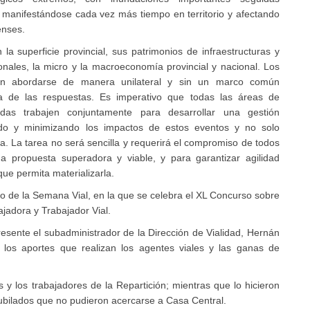
enses.
la superficie provincial, sus patrimonios de infraestructuras y
onales, la micro y la macroeconomía provincial y nacional. Los
len abordarse de manera unilateral y sin un marco común
ncia de las respuestas. Es imperativo que todas las áreas de
radas trabajen conjuntamente para desarrollar una gestión
ndo y minimizando los impactos de estos eventos y no solo
. La tarea no será sencilla y requerirá el compromiso de todos
 propuesta superadora y viable, y para garantizar agilidad
 que permita materializarla.
co de la Semana Vial, en la que se celebra el XL Concurso sobre
ajadora y Trabajador Vial.
resente el subadministrador de la Dirección de Vialidad, Hernán
e los aportes que realizan los agentes viales y las ganas de
s y los trabajadores de la Repartición; mientras que lo hicieron
jubilados que no pudieron acercarse a Casa Central.