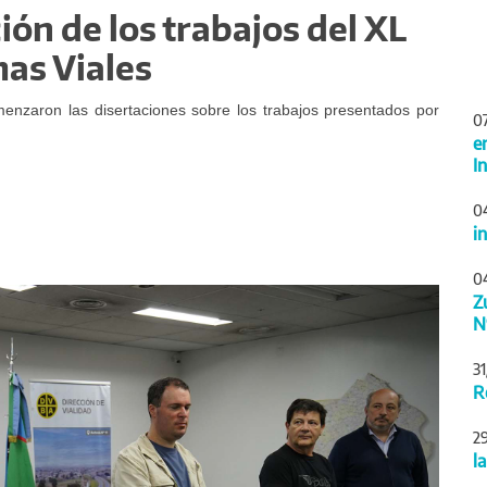
ón de los trabajos del XL
as Viales
menzaron las disertaciones sobre los trabajos presentados por
0
e
I
0
i
0
Siguiente
Z
N
3
R
2
l