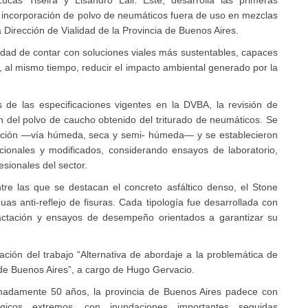
a incorporación de polvo de neumáticos fuera de uso en mezclas
a Dirección de Vialidad de la Provincia de Buenos Aires.
idad de contar con soluciones viales más sustentables, capaces
 al mismo tiempo, reducir el impacto ambiental generado por la
s de las especificaciones vigentes en la DVBA, la revisión de
ón del polvo de caucho obtenido del triturado de neumáticos. Se
oración —vía húmeda, seca y semi- húmeda— y se establecieron
ncionales y modificados, considerando ensayos de laboratorio,
esionales del sector.
tre las que se destacan el concreto asfáltico denso, el Stone
uas anti-reflejo de fisuras. Cada tipología fue desarrollada con
mpactación y ensayos de desempeño orientados a garantizar su
tación del trabajo “Alternativa de abordaje a la problemática de
a de Buenos Aires”, a cargo de Hugo Gervacio.
madamente 50 años, la provincia de Buenos Aires padece con
ógicos extremos, con inundaciones importantes seguidas
manifestándose cada vez más tiempo en territorio y afectando