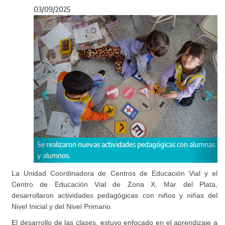
03/09/2025
Anterior
Sigu
aron nuevas actividades pedagógicas con alumnas
Actividades organizada
s.
La Unidad Coordinadora de Centros de Educación Vial y el
Centro de Educación Vial de Zona X, Mar del Plata,
desarrollaron actividades pedagógicas con niños y niñas del
Nivel Inicial y del Nivel Primario.
El desarrollo de las clases, estuvo enfocado en el aprendizaje a