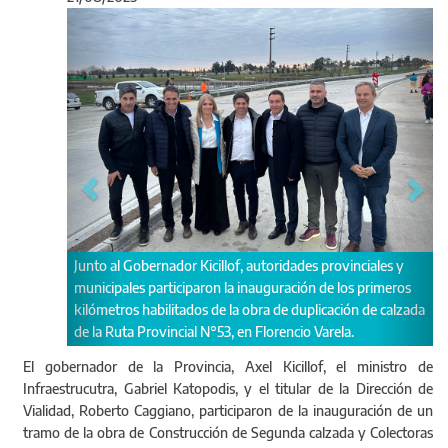
Anterior
Sigu
toridades provinciales y
El Inspector de la Obra Vial, Omar Farias, expli
uguración de los primeros
autoridades los diferentes trabajos que se real
a de duplicación de calzada
corredor..
orencio Varela.
El gobernador de la Provincia, Axel Kicillof, el ministro de
Infraestrucutra, Gabriel Katopodis, y el titular de la Dirección de
Vialidad, Roberto Caggiano, participaron de la inauguración de un
tramo de la obra de Construcción de Segunda calzada y Colectoras