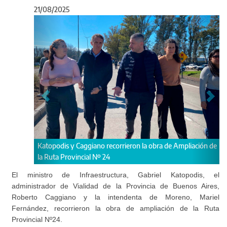
21/08/2025
Anterior
Sigu
corrieron la obra de Ampliación de
Los funcionarios supervisaron los av
clave para agilizar el tránsito que circ
conurbano bonaerense.
El ministro de Infraestructura, Gabriel Katopodis, el
administrador de Vialidad de la Provincia de Buenos Aires,
Roberto Caggiano y la intendenta de Moreno, Mariel
Fernández, recorrieron la obra de ampliación de la Ruta
Provincial Nº24.