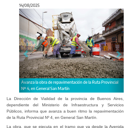
14/08/2025
Anterior
Sigu
 obra de repavimentación de la Ruta Provincial
En la Provincia, las m
General San Martín
La Dirección de Vialidad de la provincia de Buenos Aires,
dependiente del Ministerio de Infraestructura y Servicios
Públicos, informa que avanza a buen ritmo la repavimentación
de la Ruta Provincial Nº 4, en General San Martín.
La obra, que se ejecuta en el tramo que va desde la Avenida